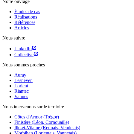
Notre ouvrage
Études de cas
Réalisations
Références
Articles
Nous suivre
LinkedIn
Collective
Nous sommes proches
Auray
Lesneven
Lorient
Riantec
Vannes
Nous intervenons sur le territoire
Côtes d'Armor (Trégor)
Finistère (Léon, Cornouaille)
Ille-et-Vilaine (Rennais, Vendelais)
Morbihan (Lorientais, Vannetais)