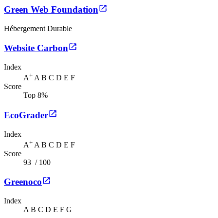
Green Web Foundation
Hébergement Durable
Website Carbon
Index
+
A
A
B
C
D
E
F
Score
Top 8%
EcoGrader
Index
+
A
A
B
C
D
E
F
Score
93
/ 100
Greenoco
Index
A
B
C
D
E
F
G